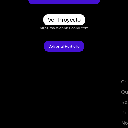
Ver Proyecto
https://www.phbalcony.com
Volver al Portfolio
Co
Qu
Re
Po
No